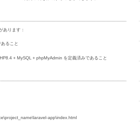
があります：
みであること
 + PHP8.4 + MySQL + phpMyAdmin を定義済みであること
ject_name\laravel-app\index.html