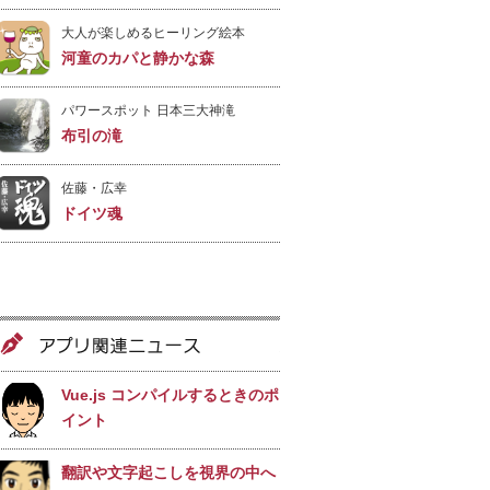
iPhone・Android開発アプリ
大人が楽しめるヒーリング絵本
河童のカパと静かな森
パワースポット 日本三大神滝
布引の滝
佐藤・広幸
ドイツ魂
Himeji Castle
姫路城
ボイドタイムお知らせアプリ
Void Time 〜月を無視できな
アプリ関連ニュース
い〜
Vue.js コンパイルするときのポ
イント
撮った写真をカレンダーに
撮りカレ
翻訳や文字起こしを視界の中へ