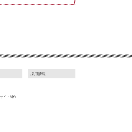
お問い合わせフォーム
お問い合わせはこちら
お問い合わせ・ご相談はお電話、または
お問い合わせフォームよりお受け付けい
たしております。
tel. 06-6454-8833（平日 10:00～17:00）
発
採用情報
サイト制作