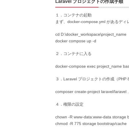
Laravel プロジェクトの作成手順
１．コンテナの起動
まず、docker-compose.yml が
cd D:\docker_workspace\project_name
docker compose up -d
２．コンテナに入る
docker-compose exec project_name ba
３．Laravel プロジェクトの作成（PHP 8
composer create-project laravel/laravel .
４．権限の設定
chown -R www-data:www-data storage b
chmod -R 775 storage bootstrap/cache