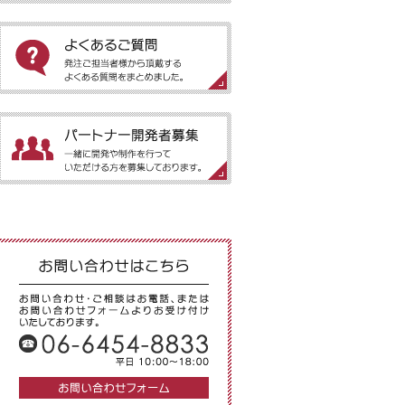
［パッケージアプリのご案内］弊社でご
提供しているパッケージアプリをご紹介
スマートウォッチは「記録」か
します。
ら「提案」の時代へ？
Claude Fable 5公開
［よくあるご質問］発注ご担当者様から
頂戴するよくある質問をまとめました。
NVIDIA「RTX Spark」発表
――AI時代を見据えた新しい
［パートナー開発者募集］一緒に開発や
PC向けプロセッサ
制作を行っていただける方を募集してお
ります。