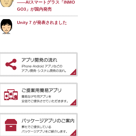
――AIスマートグラス「INMO
ライブ壁紙
GO3」が国内発売
竹田城ライブ壁紙
Unity 7 が発表されました
赤ちゃんにっこり
Baby+Smile
探査機と会話する未来へ
――JAXAが対話型インターフ
電子書籍［for iPhone］
ェースの開発を開始
ターラのアストロロジー
視界がディスプレイになるAIス
マートグラス
［アプリ開発の流れ］iPhone・Android
アプリなどのアプリ開発・システム開発
WindowsのAIはもっと身近に
の流れ。
なる？Microsoftが示した新し
い方向性
［ご提案用簡易アプリ］簡易なデモ用ア
プリを安価でご提供させていただきま
Android 17の新機能「バブ
す。
ル」でマルチタスクがさらに快
適に