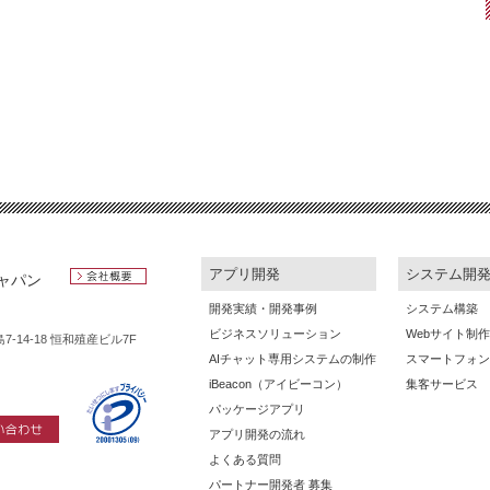
Tweets by GIGASJAPAN_APPS
アプリ開発
システム開
ャパン
会社概要
開発実績・開発事例
システム構築
ビジネスソリューション
Webサイト制作
-14-18 恒和殖産ビル7F
AIチャット専用システムの制作
スマートフォン
iBeacon（アイビーコン）
集客サービス
パッケージアプリ
アプリ開発の流れ
せ
プライバシ
よくある質問
ーマーク
パートナー開発者 募集
第