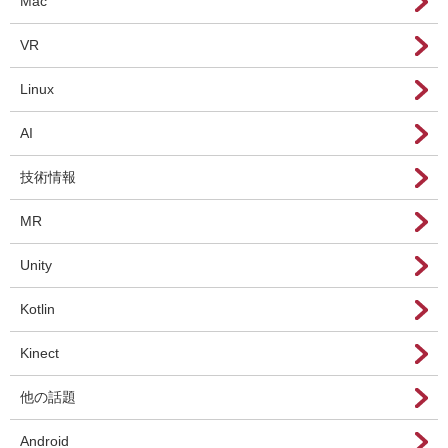
Mac
VR
Linux
AI
技術情報
MR
Unity
Kotlin
Kinect
他の話題
Android