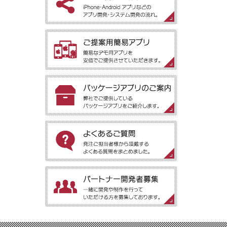
［アプリ開発の流れ］iPhone・Android アプリなどのアプリ開
発・システム開発の流れ。
［ご提案用簡易アプリ］簡易なデモ用アプリを安価でご提供させ
ていただきます。
［パッケージアプリのご案内］弊社でご提供しているパッケージ
アプリをご紹介します。
［よくあるご質問］発注ご担当者様から頂戴するよくある質問を
まとめました。
［パートナー開発者募集］一緒に開発や制作を行っていただける
方を募集しております。