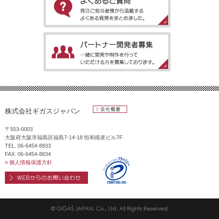
アプリをご紹介します。
［よくあるご質問］発注ご担当者様から頂戴するよくある質問を
まとめました。
［パートナー開発者募集］一緒に開発や制作を行っていただける
方を募集しております。
株式会社ギガスジャパン
会社概要
〒553-0003
大阪府大阪市福島区福島7-14-18 恒和殖産ビル7F
TEL. 06-6454-8833
FAX. 06-6454-8834
» 個人情報保護方針
WEBからのお問い合わせ
プライバシ
ーマーク
第
20001305(
© GIGAS JAPAN. Co., Ltd. All Rights