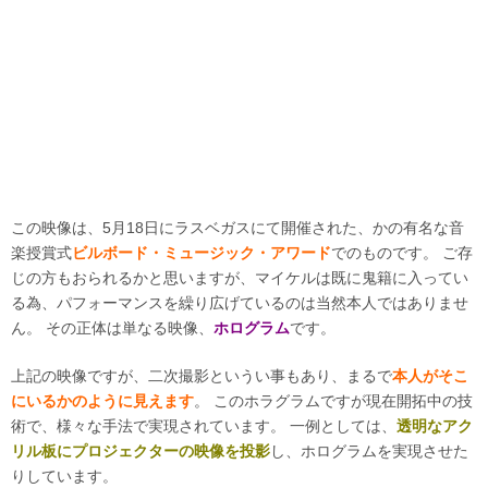
この映像は、5月18日にラスベガスにて開催された、かの有名な音
楽授賞式
ビルボード・ミュージック・アワード
でのものです。 ご存
じの方もおられるかと思いますが、マイケルは既に鬼籍に入ってい
る為、パフォーマンスを繰り広げているのは当然本人ではありませ
ん。 その正体は単なる映像、
ホログラム
です。
上記の映像ですが、二次撮影というい事もあり、まるで
本人がそこ
にいるかのように見えます
。 このホラグラムですが現在開拓中の技
術で、様々な手法で実現されています。 一例としては、
透明なアク
リル板にプロジェクターの映像を投影
し、ホログラムを実現させた
りしています。