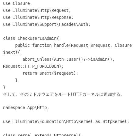
use Closure;

use Illuminate\Http\Request;

use Illuminate\Http\Response;

use Illuminate\Support\Facades\Auth;

class CheckUserIsAdmin{

     public function handle(Request $request, Closure 
$next){

        abort_unless(Auth::user()?->isAdmin(), 
Request::HTTP_FORBIDDEN);

        return $next($request);

     }

そして、そのミドルウェアをルートHTTPカーネルに追加する。
namespace App\Http;

use Illuminate\Foundation\Http\Kernel as HttpKernel;

class Kernel extends HttpKernel{
