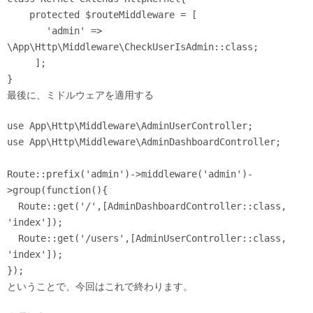
    protected $routeMiddleware = [

       'admin' => 
\App\Http\Middleware\CheckUserIsAdmin::class;

     ];

最後に、ミドルウェアを適用する
use App\Http\Middleware\AdminUserController;

use App\Http\Middleware\AdminDashboardController;

Route::prefix('admin')->middleware('admin')-
>group(function(){

  Route::get('/',[AdminDashboardController::class, 
'index']);

  Route::get('/users',[AdminUserController::class, 
'index']);

});
ということで、今回はこれで終わります。