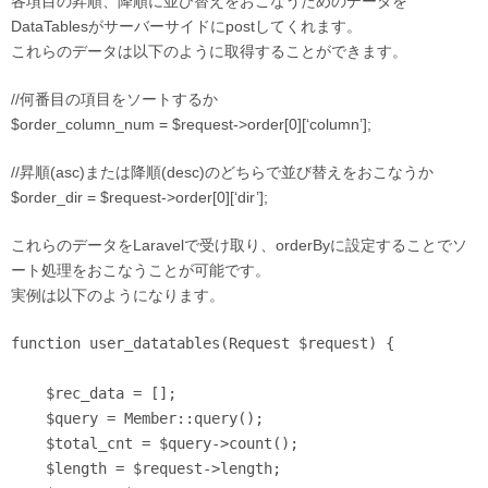
各項目の昇順、降順に並び替えをおこなうためのデータを
DataTablesがサーバーサイドにpostしてくれます。
これらのデータは以下のように取得することができます。
//何番目の項目をソートするか
$order_column_num = $request->order[0][‘column’];
//昇順(asc)または降順(desc)のどちらで並び替えをおこなうか
$order_dir = $request->order[0][‘dir’];
これらのデータをLaravelで受け取り、orderByに設定することでソ
ート処理をおこなうことが可能です。
実例は以下のようになります。
function user_datatables(Request $request) {

    $rec_data = [];

    $query = Member::query();

    $total_cnt = $query->count();

    $length = $request->length;
