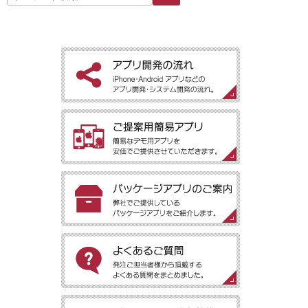
［アプリ開発の流れ］iPhone・Android アプリなどのアプリ開
発・システム開発の流れ。
［ご提案用簡易アプリ］簡易なデモ用アプリを安価でご提供させ
ていただきます。
［パッケージアプリのご案内］弊社でご提供しているパッケージ
アプリをご紹介します。
［よくあるご質問］発注ご担当者様から頂戴するよくある質問を