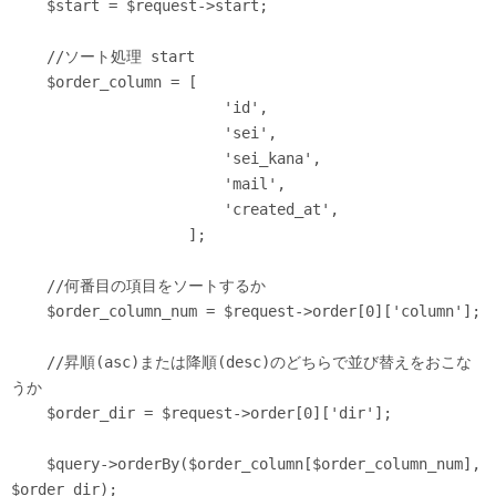
    $start = $request->start;

    //ソート処理 start

    $order_column = [

                        'id', 

                        'sei', 

                        'sei_kana', 

                        'mail', 

                        'created_at', 

                    ];

    //何番目の項目をソートするか

    $order_column_num = $request->order[0]['column'];

    //昇順(asc)または降順(desc)のどちらで並び替えをおこな
うか

    $order_dir = $request->order[0]['dir'];

    $query->orderBy($order_column[$order_column_num], 
$order_dir);
