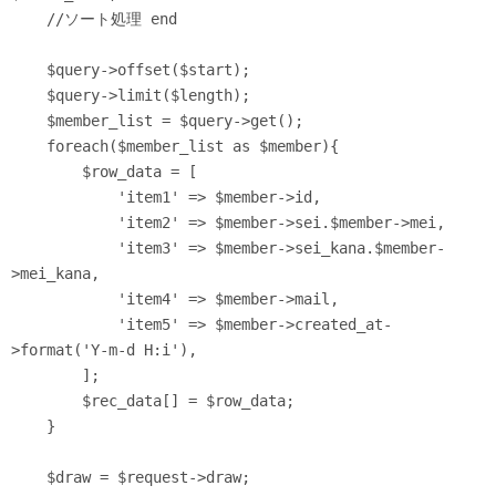
    //ソート処理 end

    $query->offset($start);

    $query->limit($length);

    $member_list = $query->get();

    foreach($member_list as $member){

        $row_data = [

            'item1' => $member->id,

            'item2' => $member->sei.$member->mei,

            'item3' => $member->sei_kana.$member-
>mei_kana,

            'item4' => $member->mail,

            'item5' => $member->created_at-
>format('Y-m-d H:i'),

        ];

        $rec_data[] = $row_data;

    }

    $draw = $request->draw;
