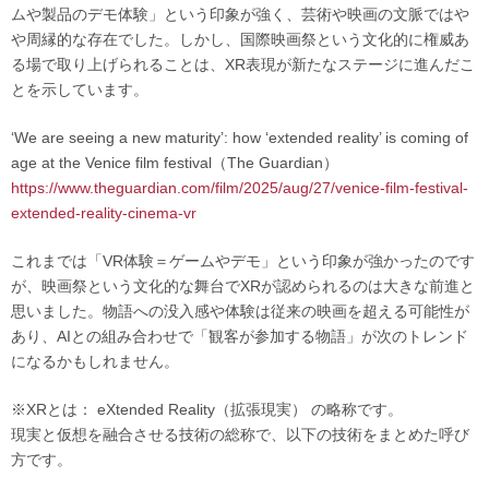
ムや製品のデモ体験」という印象が強く、芸術や映画の文脈ではや
や周縁的な存在でした。しかし、国際映画祭という文化的に権威あ
る場で取り上げられることは、XR表現が新たなステージに進んだこ
とを示しています。
‘We are seeing a new maturity’: how ‘extended reality’ is coming of
age at the Venice film festival（The Guardian）
https://www.theguardian.com/film/2025/aug/27/venice-film-festival-
extended-reality-cinema-vr
これまでは「VR体験＝ゲームやデモ」という印象が強かったのです
が、映画祭という文化的な舞台でXRが認められるのは大きな前進と
思いました。物語への没入感や体験は従来の映画を超える可能性が
あり、AIとの組み合わせで「観客が参加する物語」が次のトレンド
になるかもしれません。
※XRとは： eXtended Reality（拡張現実） の略称です。
現実と仮想を融合させる技術の総称で、以下の技術をまとめた呼び
方です。