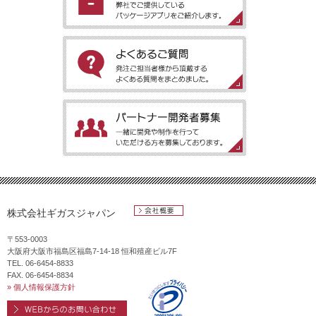
［パッケージアプリのご案内］弊社でご提供しているパッケージ
アプリをご紹介します。
［よくあるご質問］発注ご担当者様から頂戴するよくある質問を
まとめました。
［パートナー開発者募集］一緒に開発や制作を行っていただける
方を募集しております。
株式会社ギガスジャパン
会社概要
〒553-0003
大阪府大阪市福島区福島7-14-18 恒和殖産ビル7F
TEL. 06-6454-8833
FAX. 06-6454-8834
» 個人情報保護方針