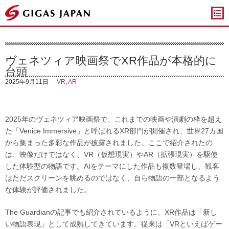
ギガスジャパン
ヴェネツィア映画祭でXR作品が本格的に
台頭
2025年9月11日
VR
,
AR
2025年のヴェネツィア映画祭で、これまでの映画や演劇の枠を超え
た「Venice Immersive」と呼ばれるXR部門が開催され、世界27カ国
から集まった多彩な作品が披露されました。ここで紹介されたの
は、映像だけではなく、VR（仮想現実）やAR（拡張現実）を駆使
した体験型の物語です。AIをテーマにした作品も複数登場し、観客
はただスクリーンを眺めるのではなく、自ら物語の一部となるよう
な体験が評価されました。
The Guardianの記事でも紹介されているように、XR作品は「新し
い物語表現」として成熟してきています。従来は「VRといえばゲー