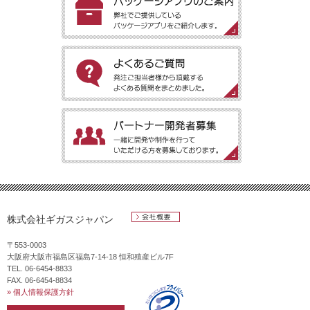
ていただきます。
［パッケージアプリのご案内］弊社でご提供しているパッケージ
アプリをご紹介します。
［よくあるご質問］発注ご担当者様から頂戴するよくある質問を
まとめました。
［パートナー開発者募集］一緒に開発や制作を行っていただける
方を募集しております。
株式会社ギガスジャパン
会社概要
〒553-0003
大阪府大阪市福島区福島7-14-18 恒和殖産ビル7F
TEL. 06-6454-8833
FAX. 06-6454-8834
» 個人情報保護方針