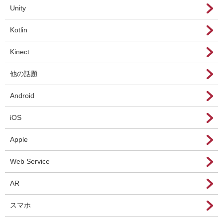
Unity
Kotlin
Kinect
他の話題
Android
iOS
Apple
Web Service
AR
スマホ