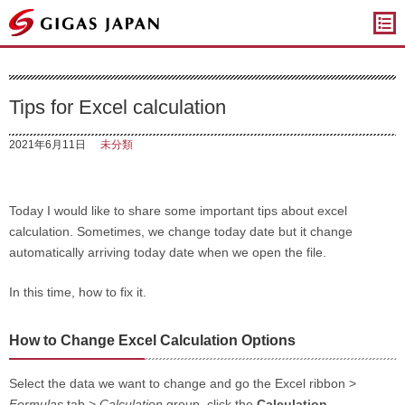
ギガスジャパン
Tips for Excel calculation
2021年6月11日
未分類
Today I would like to share some important tips about excel
calculation. Sometimes, we change today date but it change
automatically arriving today date when we open the file.
In this time, how to fix it.
How to Change Excel Calculation Options
Select the data we want to change and go the Excel ribbon >
Formulas
tab >
Calculation
group, click the
Calculation