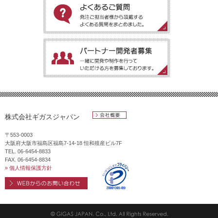
アプリをご紹介します。
［よくあるご質問］発注ご担当者様から頂戴するよくある質問を
まとめました。
［パートナー開発者募集］一緒に開発や制作を行っていただける
方を募集しております。
株式会社ギガスジャパン
会社概要
〒553-0003
大阪府大阪市福島区福島7-14-18 恒和殖産ビル7F
TEL. 06-6454-8833
FAX. 06-6454-8834
» 個人情報保護方針
WEBからのお問い合わせ
プライバシ
ーマーク
第
20001305(