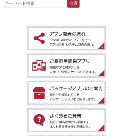
［アプリ開発の流れ］iPhone・Android アプリなどのアプリ開
発・システム開発の流れ。
［ご提案用簡易アプリ］簡易なデモ用アプリを安価でご提供させ
ていただきます。
［パッケージアプリのご案内］弊社でご提供しているパッケージ
アプリをご紹介します。
［よくあるご質問］発注ご担当者様から頂戴するよくある質問を