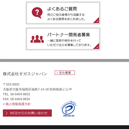
［パッケージアプリのご案内］弊社でご提供しているパッケージ
アプリをご紹介します。
［よくあるご質問］発注ご担当者様から頂戴するよくある質問を
まとめました。
［パートナー開発者募集］一緒に開発や制作を行っていただける
方を募集しております。
株式会社ギガスジャパン
会社概要
〒553-0003
大阪府大阪市福島区福島7-14-18 恒和殖産ビル7F
TEL. 06-6454-8833
FAX. 06-6454-8834
» 個人情報保護方針
WEBからのお問い合わせ
プライバシ
ーマーク
第