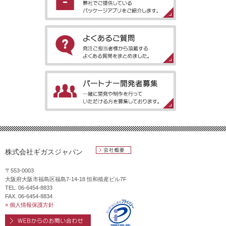
［パッケージアプリのご案内］弊社でご提供しているパッケージ
アプリをご紹介します。
［よくあるご質問］発注ご担当者様から頂戴するよくある質問を
まとめました。
［パートナー開発者募集］一緒に開発や制作を行っていただける
方を募集しております。
株式会社ギガスジャパン
会社概要
〒553-0003
大阪府大阪市福島区福島7-14-18 恒和殖産ビル7F
TEL. 06-6454-8833
FAX. 06-6454-8834
» 個人情報保護方針