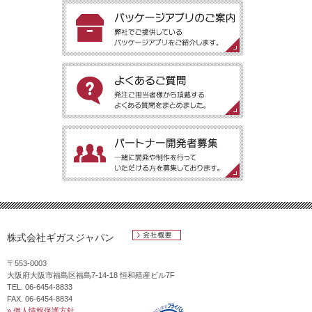
［ご提案用簡易アプリ］簡易なデモ用アプリを安価でご提供させ
ていただきます。
［パッケージアプリのご案内］弊社でご提供しているパッケージ
アプリをご紹介します。
［よくあるご質問］発注ご担当者様から頂戴するよくある質問を
まとめました。
［パートナー開発者募集］一緒に開発や制作を行っていただける
方を募集しております。
株式会社ギガスジャパン
会社概要
〒553-0003
大阪府大阪市福島区福島7-14-18 恒和殖産ビル7F
TEL. 06-6454-8833
FAX. 06-6454-8834
» 個人情報保護方針