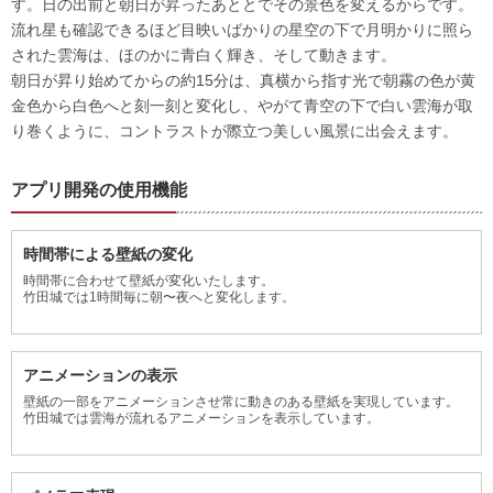
す。日の出前と朝日が昇ったあととでその景色を変えるからです。
流れ星も確認できるほど目映いばかりの星空の下で月明かりに照ら
された雲海は、ほのかに青白く輝き、そして動きます。
朝日が昇り始めてからの約15分は、真横から指す光で朝霧の色が黄
金色から白色へと刻一刻と変化し、やがて青空の下で白い雲海が取
り巻くように、コントラストが際立つ美しい風景に出会えます。
アプリ開発の使用機能
時間帯による壁紙の変化
時間帯に合わせて壁紙が変化いたします。
竹田城では1時間毎に朝〜夜へと変化します。
アニメーションの表示
壁紙の一部をアニメーションさせ常に動きのある壁紙を実現しています。
竹田城では雲海が流れるアニメーションを表示しています。